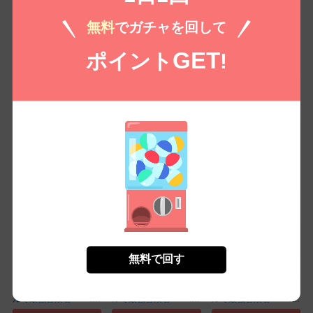
無料
でガチャを回して
GET
ポイント
!
【分冊版】無職転生 ～
【分冊版】フリースキ
【分冊版】フリースキ
異世界行ったら本気...
ルで最強冒険者 ～ペ...
ルで最強冒険者 ～ペ...
(6)
(6)
(12)
無料㌽で読む
無料㌽で読む
無料㌽で読む
無料で回す
【分冊版】フリースキ
【分冊版】フリースキ
【分冊版】フリースキ
ルで最強冒険者 ～ペ...
ルで最強冒険者 ～ペ...
ルで最強冒険者 ～ペ...
(7)
(13)
(8)