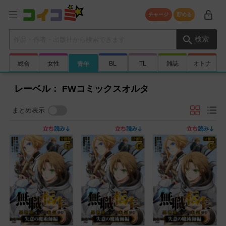
チャージ
貯める
検索キーワード
検索
総合
女性
BL
TL
雑誌
オトナ
青年
レーベル： FWコミックスオルタ
まとめ表示