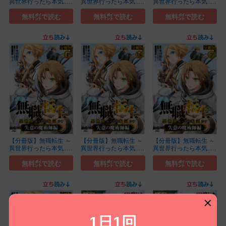
異世界行ったら本気...
異世界行ったら本気...
異世界行ったら本気...
(14)
(13)
(15)
無料㌽で読む
無料㌽で読む
無料㌽で読む
【分冊版】無職転生 ～
【分冊版】無職転生 ～
【分冊版】無職転生 ～
異世界行ったら本気...
異世界行ったら本気...
異世界行ったら本気...
(4)
(16)
(5)
無料㌽で読む
無料㌽で読む
無料㌽で読む
1日1回