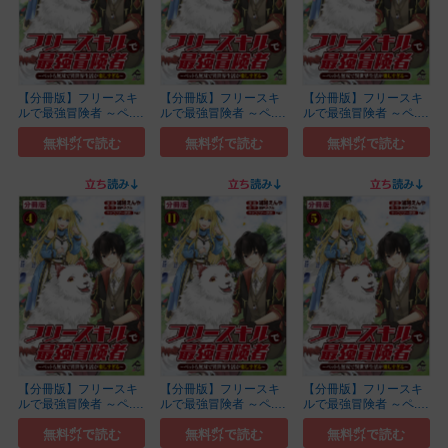
【分冊版】フリースキ
【分冊版】フリースキ
【分冊版】フリースキ
ルで最強冒険者 ～ペ...
ルで最強冒険者 ～ペ...
ルで最強冒険者 ～ペ...
(3)
(9)
(10)
無料㌽で読む
無料㌽で読む
無料㌽で読む
【分冊版】フリースキ
【分冊版】フリースキ
【分冊版】フリースキ
ルで最強冒険者 ～ペ...
ルで最強冒険者 ～ペ...
ルで最強冒険者 ～ペ...
(4)
(11)
(5)
無料㌽で読む
無料㌽で読む
無料㌽で読む