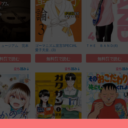
ミュージアム 完本
ゴーマニズム宣言SPECIAL
ＴＨＥ ＢＡＮＤ(4)
愛子天皇...(3)
料㌽で読む
無料㌽で読む
無料㌽で読む