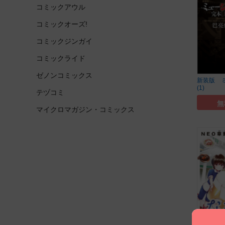
コミックアウル
コミックオーズ!
コミックジンガイ
コミックライド
ゼノンコミックス
新装版 
(1)
テヅコミ
無
マイクロマガジン・コミックス