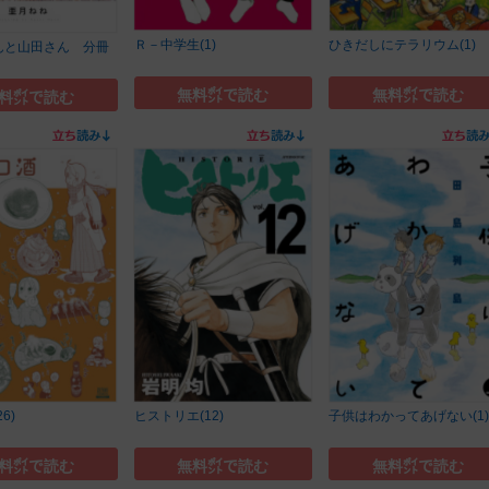
Ｒ－中学生(1)
ひきだしにテラリウム(1)
んと山田さん 分冊
無料㌽で読む
無料㌽で読む
料㌽で読む
6)
ヒストリエ(12)
子供はわかってあげない(1)
料㌽で読む
無料㌽で読む
無料㌽で読む