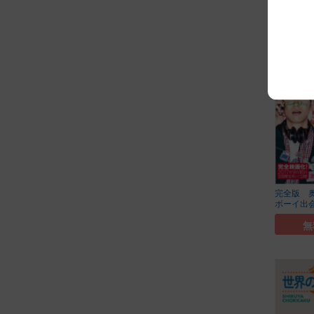
完全版 
ボーイ出会う
無