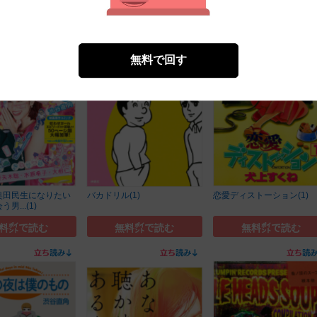
無料で回す
奥田民生になりたい
バカドリル(1)
恋愛ディストーション(1)
男...(1)
料㌽で読む
無料㌽で読む
無料㌽で読む