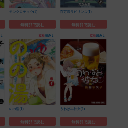
モンクロチョウ(1)
百万畳ラビリンス(1)
無料㌽で読む
無料㌽で読む
のの湯(1)
うわばみ彼女(1)
無料㌽で読む
無料㌽で読む