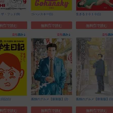
ザ・フッド(9)
ゴハンスキー(1)
生きる２０１０(1)
料㌽で読む
無料㌽で読む
無料㌽で読む
日記(1)
孤独のグルメ【新装版】(2)
孤独のグルメ【新装版】(1)
料㌽で読む
無料㌽で読む
無料㌽で読む