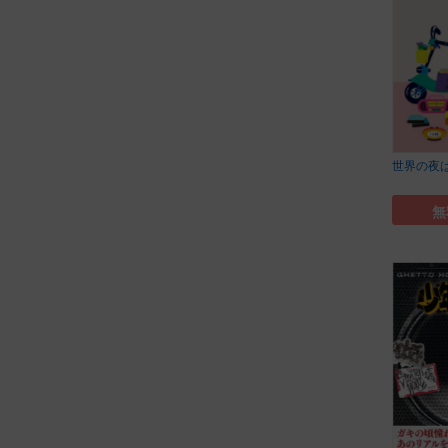
世界の夜は
無