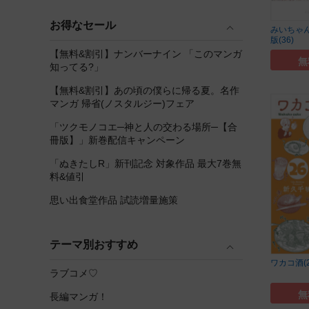
お得なセール
みいちゃ
版(36)
【無料&割引】ナンバーナイン 「このマンガ
無
知ってる?」
【無料&割引】あの頃の僕らに帰る夏。名作
マンガ 帰省(ノスタルジー)フェア
「ツクモノコエ─神と人の交わる場所─【合
冊版】」新巻配信キャンペーン
「ぬきたしR」新刊記念 対象作品 最大7巻無
料&値引
思い出食堂作品 試読増量施策
テーマ別おすすめ
ワカコ酒(2
ラブコメ♡
無
長編マンガ！