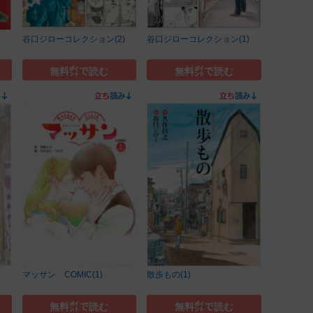
谷口ジローコレクション(2)
谷口ジローコレクション(1)
無料㌽で読む
無料㌽で読む
マッサン COMIC(1)
散歩もの(1)
無料㌽で読む
無料㌽で読む