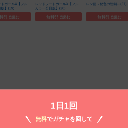
ードガールX【フル
レッドフードガールX【フル
レン藍～秘色の連鎖～(27)
版】(19)
カラー分冊版】(20)
料㌽で読む
無料㌽で読む
無料㌽で読む
1日1回
無料
でガチャを回して