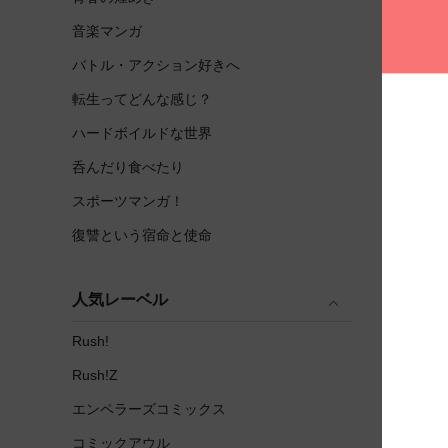
音楽マンガ
バトル・アクション好きへ
転生ってどんな感じ？
ハードボイルドな世界
呑んだり食べたり
スポーツマンガ！
復讐という宿命と使命
人気レーベル
Rush!
Rush!Z
エンペラーズコミックス
コミックアウル