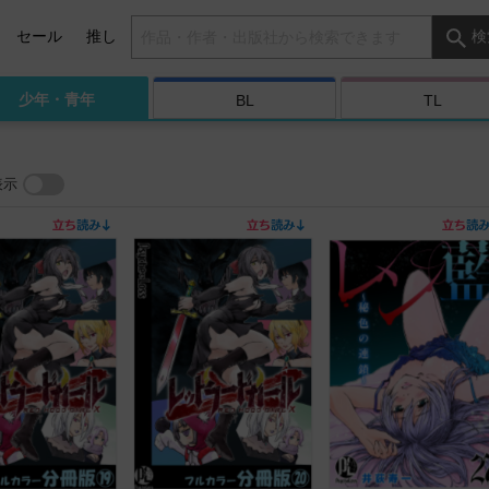
検索キーワード
セール
推し
検
少年・
青年
BL
TL
表示