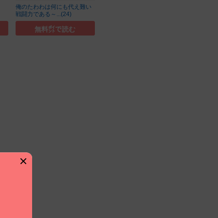
俺のたわわは何にも代え難い
戦闘力である～...(24)
無料㌽で読む