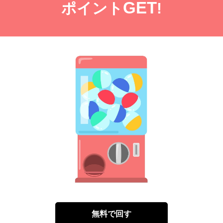
GET
ポイント
!
無料で回す