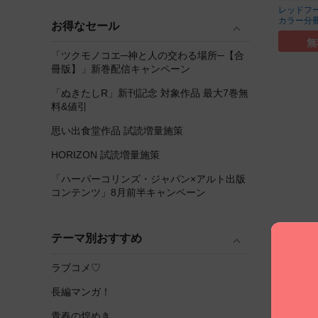
レッドフ
カラー分冊
お得なセール
無
「ツクモノコエ─神と人の交わる場所─【合
冊版】」新巻配信キャンペーン
「ぬきたしR」新刊記念 対象作品 最大7巻無
料&値引
思い出食堂作品 試読増量施策
HORIZON 試読増量施策
「ハーパーコリンズ・ジャパン×アルト出版
コンテンツ」8月前半キャンペーン
テーマ別おすすめ
ラブコメ♡
長編マンガ！
青春の煌めき