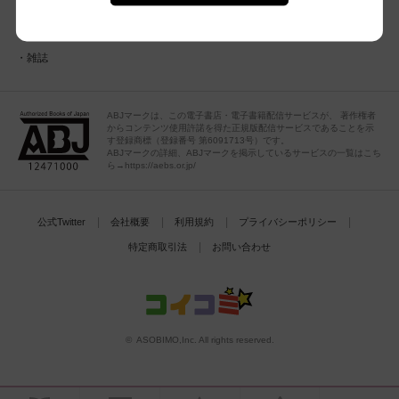
BL
ポイント履歴
TL
雑誌
ABJマークは、この電子書店・電子書籍配信サービスが、 著作権者
からコンテンツ使用許諾を得た正規版配信サービスであることを示
す登録商標（登録番号 第6091713号）です。
ABJマークの詳細、ABJマークを掲示しているサービスの一覧はこち
ら→https://aebs.or.jp/
公式Twitter
会社概要
利用規約
プライバシーポリシー
特定商取引法
お問い合わせ
© ASOBIMO,Inc. All rights reserved.