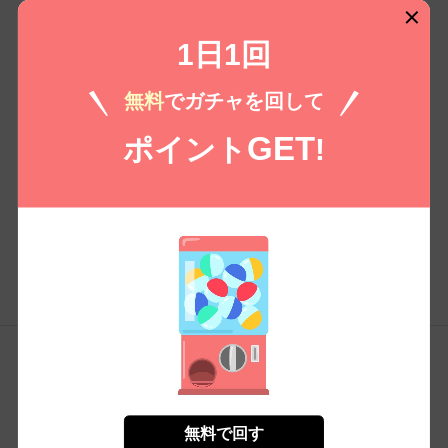
1日1回
無料
でガチャを回して
GET
ポイント
!
コンテンツ
会員
アンケート
トップページ
アカウント
コイコミアンケート
少女・女性
本棚
感想レビュー
無料で回す
少年・青年
ポイントチャージ