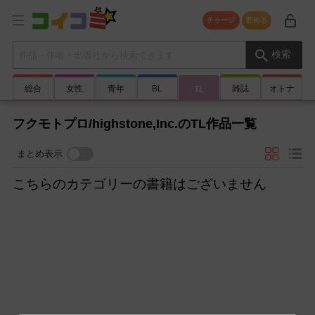
チャージ
貯める
検索キーワード
検索
総合
女性
青年
BL
雑誌
オトナ
TL
フクモトプロ/highstone,Inc.のTL作品一覧
まとめ表示
こちらのカテゴリーの書籍はございません