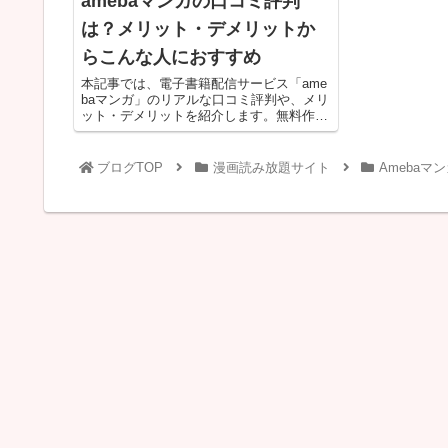
amebaマンガの口コミ評判
は？メリット・デメリットか
らこんな人におすすめ
本記事では、電子書籍配信サービス「ame
baマンガ」のリアルな口コミ評判や、メリ
ット・デメリットを紹介します。無料作品
が多く、キャンペーンやセールなどお得な
仕組みが揃っているamebaマンガを徹底解
説！利用料金やお得に楽しむ方法なども紹
ブログTOP
漫画読み放題サイト
Amebaマ
介しているので、利用を考えている人は必
見です。