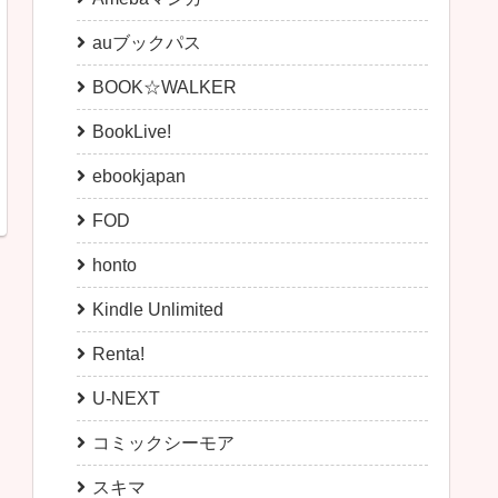
auブックパス
BOOK☆WALKER
BookLive!
ebookjapan
FOD
honto
Kindle Unlimited
Renta!
U-NEXT
コミックシーモア
スキマ