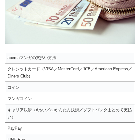
abemaマンガの支払い方法
クレジットカード（VISA／MasterCard／JCB／American Express／
Diners Club）
コイン
マンガコイン
キャリア決済（d払い／auかんたん決済／ソフトバンクまとめて支払
い）
PayPay
LINE Pay