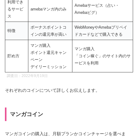
利用でき
Amebaサービス（占い・
るサービ
amebaマンガ内のみ
Amebaピグ）
ス
ボーナスポイントコ
WebMoneyやAmebaプリペイ
特徴
インの還元率が高い
ドカードなどで購入できる
マンガ購入
マンガ購入
ポイント還元キャン
貯め方
「コイン稼ぐ」のサイト内のサ
ペーン
ービスを利用
デイリーミッション
調査日：2022年9月19日
それぞれのコインについて詳しくお伝えします。
マンガコイン
マンガコインの購入は、月額プランかコインチャージを選べま