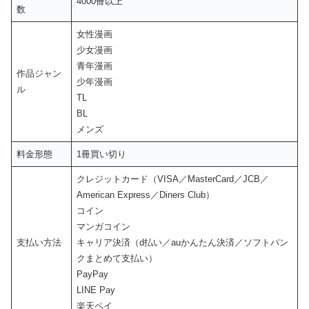
4000冊以上
数
女性漫画
少女漫画
青年漫画
作品ジャン
少年漫画
ル
TL
BL
メンズ
料金形態
1冊買い切り
クレジットカード（VISA／MasterCard／JCB／
American Express／Diners Club）
コイン
マンガコイン
支払い方法
キャリア決済（d払い／auかんたん決済／ソフトバン
クまとめて支払い）
PayPay
LINE Pay
楽天ペイ