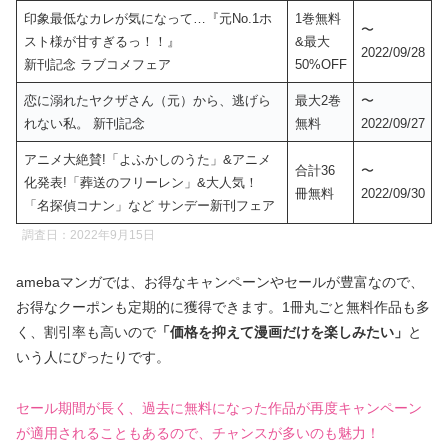
印象最低なカレが気になって…『元No.1ホ
1巻無料
〜
スト様が甘すぎるっ！！』
&最大
2022/09/28
新刊記念 ラブコメフェア
50%OFF
恋に溺れたヤクザさん（元）から、逃げら
最大2巻
〜
れない私。 新刊記念
無料
2022/09/27
アニメ大絶賛!「よふかしのうた」&アニメ
合計36
〜
化発表!「葬送のフリーレン」&大人気！
冊無料
2022/09/30
「名探偵コナン」など サンデー新刊フェア
調査日：2022年9月15日
amebaマンガでは、お得なキャンペーンやセールが豊富なので、
お得なクーポンも定期的に獲得できます。1冊丸ごと無料作品も多
く、割引率も高いので
「価格を抑えて漫画だけを楽しみたい」
と
いう人にぴったりです。
セール期間が長く、過去に無料になった作品が再度キャンペーン
が適用されることもあるので、チャンスが多いのも魅力！