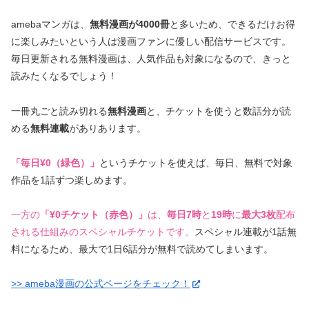
amebaマンガは、
無料漫画が4000冊
と多いため、できるだけお得
に楽しみたいという人は漫画ファンに優しい配信サービスです。
毎日更新される無料漫画は、人気作品も対象になるので、きっと
読みたくなるでしょう！
一冊丸ごと読み切れる
無料漫画
と、チケットを使うと数話分が読
める
無料連載
がありあります。
「毎日¥0（緑色）」
というチケットを使えば、毎日、無料で対象
作品を1話ずつ楽しめます。
一方の
「¥0チケット（赤色）」
は、
毎日7時
と
19時
に
最大3枚
配布
される仕組みのスペシャルチケットです。
スペシャル連載が1話無
料になるため、最大で1日6話分が無料で読めてしまいます。
>> ameba漫画の公式ページをチェック！