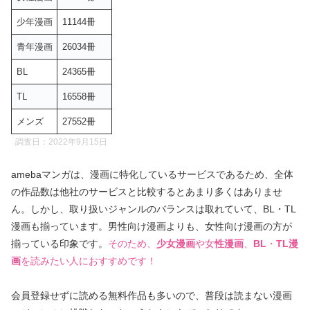
少年漫画
11144冊
青年漫画
26034冊
BL
24365冊
TL
16558冊
メンズ
27552冊
調査日：2022年9月15日
amebaマンガは、漫画に特化しているサービスであるため、全体
の作品数は他社のサービスと比較するとあまり多くはありませ
ん。しかし、取り扱いジャンルのバランスは取れていて、BL・TL
漫画も揃っています。男性向け漫画よりも、女性向け漫画の方が
揃っている印象です。
そのため、
少女漫画
や女
性漫画
、
BL
・
TL漫
画
を読みたい人におすすめです！
会員登録せずに読める無料作品も多いので、普段は読まない漫画