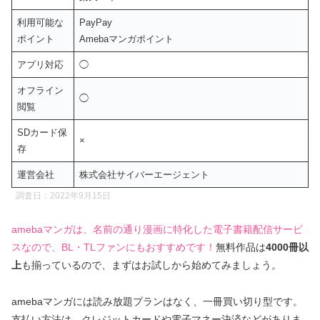
利用可能な
PayPay
ポイント
Amebaマンガポイント
アプリ対応
◯
オフライン
◯
閲覧
SDカード保
×
存
運営会社
株式会社サイバーエージェント
調査日：2022年9月15日
amebaマンガは、名前の通り漫画に特化した電子書籍配信サービ
スなので、BL・TLファンにもおすすめです！
無料作品は
4000冊以
上
も揃っているので、まずはお試しから始めてみましょう。
amebaマンガには読み放題プランはなく、一冊買い切り型です。
支払い方法は、クレジットカードや電子マネー決済などがありま