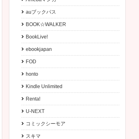
auブックパス
BOOK☆WALKER
BookLive!
ebookjapan
FOD
honto
Kindle Unlimited
Renta!
U-NEXT
コミックシーモア
スキマ