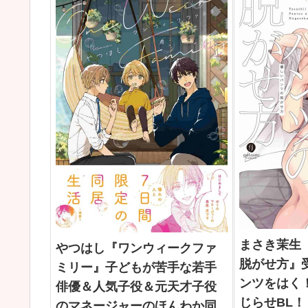
まさき茉生
やつはし『ワンウィークファ
脱がせ方』
ミリー』子どもが苦手な若手
ンツをはく
俳優＆人気子役＆元天才子役
じらせBL！
のマネージャーのほんわか同