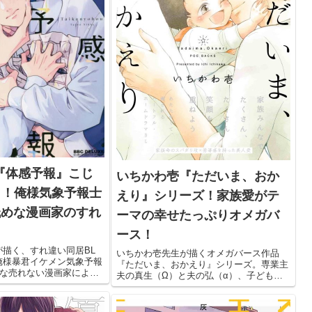
『体感予報』こじ
いちかわ壱『ただいま、おか
％！俺様気象予報士
えり』シリーズ！家族愛がテ
低めな漫画家のすれ
ーマの幸せたっぷりオメガバ
ース！
描く、すれ違い同居BL
いちかわ壱先生が描くオメガバース作品
俺様暴君イケメン気象予報
『ただいま、おかえり』シリーズ。専業主
めな売れない漫画家によ
夫の真生（Ω）と夫の弘（α）、子どもの
00％のすれ違いBLです。
輝（α）、陽（α）の4人家族が、性別や差
ッデロに甘やかされる受け
別を乗り越えて成長していくハートフルス
てください！
トーリーです。オメガバース作品を読んだ