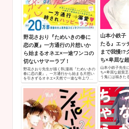
山本小鉄子
野花さおり『ためいきの春に
たる』エッ
恋の夏』一方通行の片想いか
まで我慢!?
ら始まるオネエ×一途ワンコの
ち×卑屈な
切ないサマーラブ！
山本小鉄子先生
野花さおり先生が描くBL漫画『ためいきの
ち×卑屈な超貧
春に恋の夏』。一方通行から始まる片想い
う鬼には福きた
を引きずるオネエ×天然で一途な年上ワン
きっかけに再会
コの切ないサマーラブストーリーです。一
切さを感じなが
途に想い続ける恋が読みたい人は、ぜひご
リーです。卑屈
覧ください。
覧ください。