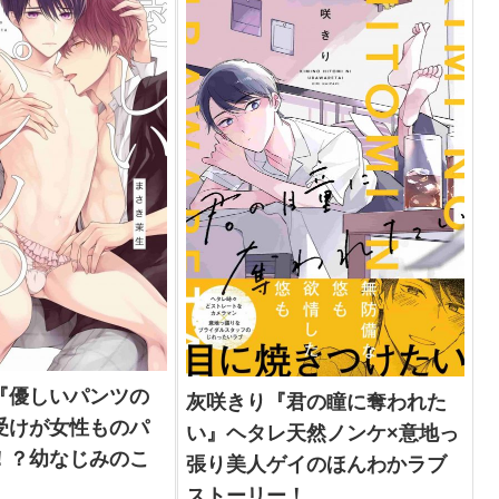
ことがない人でも読みやすい作品です。
『優しいパンツの
灰咲きり『君の瞳に奪われた
受けが女性ものパ
い』ヘタレ天然ノンケ×意地っ
！？幼なじみのこ
張り美人ゲイのほんわかラブ
ストーリー！