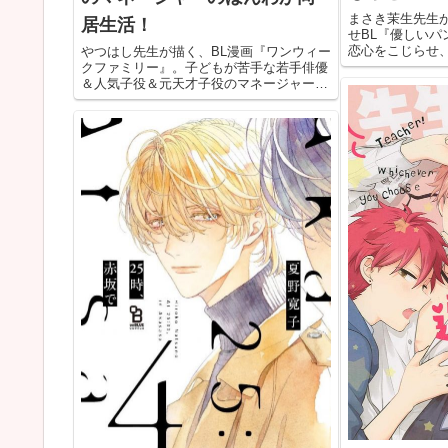
まさき茉生先生
居生活！
せBL『優しいパ
恋心をこじらせ
やつはし先生が描く、BL漫画『ワンウィー
という興奮度MA
クファミリー』。子どもが苦手な若手俳優
とにかくエロく
＆人気子役＆元天才子役のマネージャーに
は、ぜひご覧く
よる、期間限定の同居生活から始まるほの
ぼのBLラブです。攻めと受けのゆっくりじ
っくりと進んでいくラブストーリーに注
目！