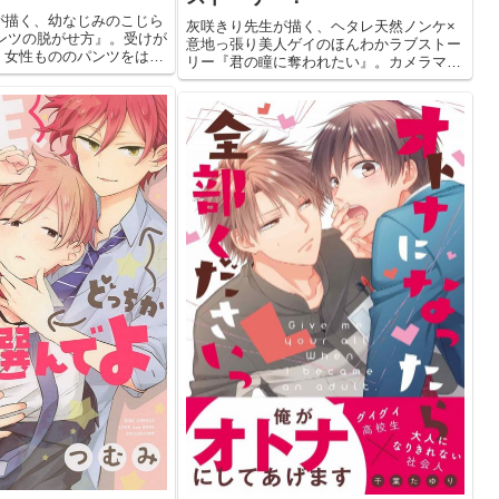
が描く、幼なじみのこじら
灰咲きり先生が描く、ヘタレ天然ノンケ×
ンツの脱がせ方』。受けが
意地っ張り美人ゲイのほんわかラブストー
、女性もののパンツをはく
リー『君の瞳に奪われたい』。カメラマン
Xのラブストーリーです。
×モデルという関係から始まった2人の心温
てかわいい受けを見たい人
まるストーリーをお楽しみください。
ださい。