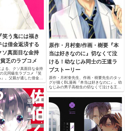
『笑う鬼には福き
チは借金返済する
原作・月村奎/作画・樹要『本
クソ真面目な金持
当は好きなのに』切なくて泣
超貧乏のラブコメ
ける！幼なじみ同士の王道ラ
による、クソ真面目な金持
ブストーリー
乏の元同級生ラブコメ『笑
原作・月村奎先生、作画・樹要先生のタッ
る』。父親が遺した借金を
グが描くBL漫画『本当は好きなのに』。幼
した2人が、人との縁の大
なじみの男子高校生の切なくて泣ける王道
ら成長していくラブストー
ラブストーリーです。BLの王道が読みたい
受けが好きな人は、ぜひご
人は、ぜひご覧ください。