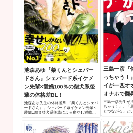
三島一彦『
池森あゆ『柴くんとシェパー
っちゃう！
ドさん』シェパード系イケメ
イが一匹オ
ン先輩×愛嬌100％の柴犬系後
オナホで翻弄
輩の体格差BL！
三島一彦先生が
池森あゆ先生の体格差BL『柴くんとシェパ
ちゃう！』。「
ードさん』。シェパード系イケメン先輩×
とつながる」と
愛嬌100％柴犬系後輩による癒やし満載の
たことをきっか
ラブストーリーです。恋愛に初心な2人が
ラブコメストー
ゆっくりじっくりと愛をはぐくんでいく様
ンキーが弱虫真
子に注目！
ていく姿に注目