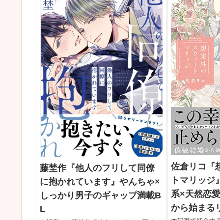
佐倉リコ『
藤埜作『他人のフリして同僚
トマリッジ
に抱かれています』やんちゃ×
系×天然恋
しっかり男子のギャップ満載B
から始まる
L