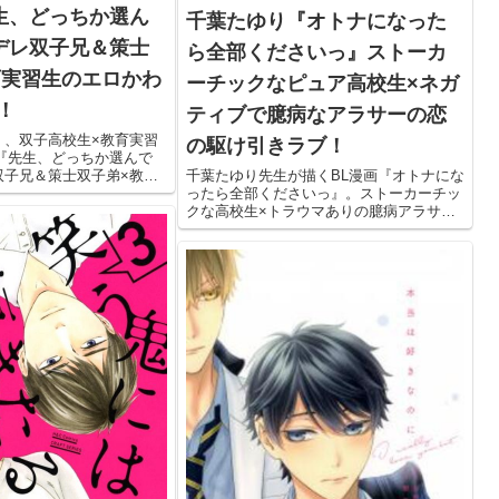
生、どっちか選ん
千葉たゆり『オトナになった
デレ双子兄＆策士
ら全部くださいっ』ストーカ
育実習生のエロかわ
ーチックなピュア高校生×ネガ
！
ティブで臆病なアラサーの恋
く、双子高校生×教育実習
の駆け引きラブ！
『先生、どっちか選んで
双子兄＆策士双子弟×教育
千葉たゆり先生が描くBL漫画『オトナにな
わラブコメストーリーで
ったら全部くださいっ』。ストーカーチッ
迫られるBLが好きな人は
クな高校生×トラウマありの臆病アラサー
による、駆け引きラブストーリーです。く
っつきそうでくっつかない、2人のやりと
りに注目！