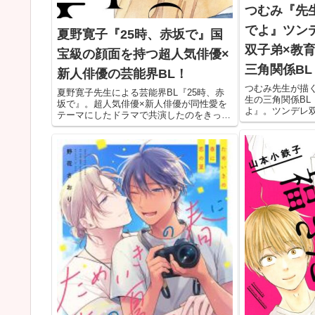
つむみ『先
でよ』ツン
夏野寛子『25時、赤坂で』国
双子弟×教
宝級の顔面を持つ超人気俳優×
三角関係BL
新人俳優の芸能界BL！
つむみ先生が描
夏野寛子先生による芸能界BL『25時、赤
生の三角関係BL
坂で』。超人気俳優×新人俳優が同性愛を
よ』。ツンデレ
テーマにしたドラマで共演したのをきっか
実習生のエロか
けに、本気の恋へと発展していくラブスト
す。教師が生徒に
ーリー。美しい俳優同士の絡みが見たい人
必見ですよ！
は要チェックです！