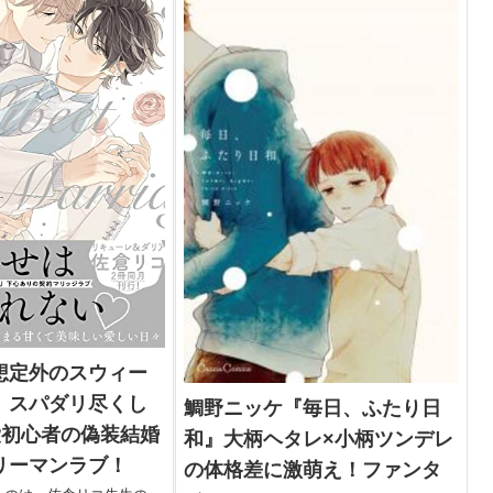
のエッチシーンに注目！
想定外のスウィー
』スパダリ尽くし
鯛野ニッケ『毎日、ふたり日
愛初心者の偽装結婚
和』大柄ヘタレ×小柄ツンデレ
リーマンラブ！
の体格差に激萌え！ファンタ