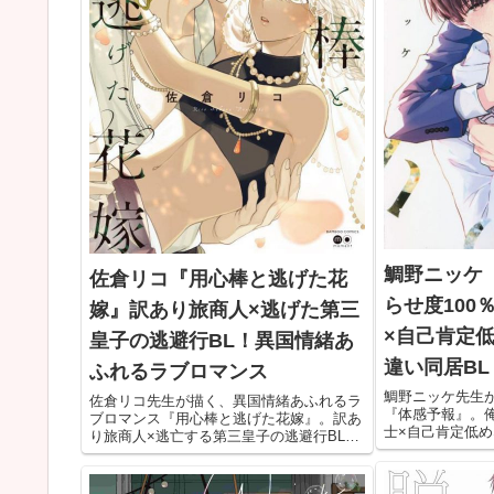
鯛野ニッケ
佐倉リコ『用心棒と逃げた花
らせ度100
嫁』訳あり旅商人×逃げた第三
×自己肯定
皇子の逃避行BL！異国情緒あ
違い同居BL
ふれるラブロマンス
鯛野ニッケ先生が
佐倉リコ先生が描く、異国情緒あふれるラ
『体感予報』。
ブロマンス『用心棒と逃げた花嫁』。訳あ
士×自己肯定低
り旅商人×逃亡する第三皇子の逃避行BLで
る、こじらせ度1
す。初心でかわいくてセクシーな褐色受け
俺様攻めにデロ
に、キュンキュンしたい人は必見！
の表情に注目し