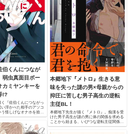
佐伯くんにつなが
』弱虫真面目ボー
本郷地下『メトロ』生きる意
オカミヤンキーを
味を失った謎の男×母親からの
!?
抑圧に苦しむ男子高生の逆転
描く『佐伯くんにつながっ
主従BL！
思い浮かべた相手のアソコ
本郷地下先生が描く『メトロ』。痴漢を受
いう怪しげなオナホを拾っ
けた男子高生が謎の男に体の関係を求める
けに始まった、勘違い学園
ことから始まる、いびつな逆転主従関係BL
リーです。一匹オオカミヤ
です。背徳感たっぷりだけど、最後は心が
面目ボーイの指で翻弄され
救われるストーリーと、乳首責め好き必見
！