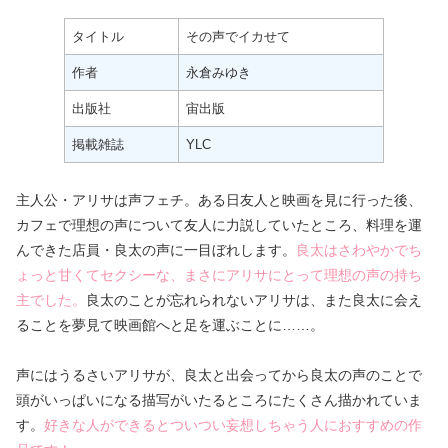
タイトル
その声でイカせて
作者
永倉みゆき
出版社
宙出版
掲載雑誌
YLC
主人公・アリサは声フェチ。ある日友人と映画を見に行った後、
カフェで理想の声について友人に力説していたところ、料理を運
んできた店員・良太の声に一目ぼれします。
良太はさわやかでち
ょっと甘くてセクシーな、まさにアリサにとって理想の声の持ち
主でした。
良太のことが忘れられないアリサは、また良太に会え
ることを夢見て映画館へと足を運ぶことに……。
声にはうるさいアリサが、良太と出会ってから良太の声のことで
頭がいっぱいになる描写がいたるところにたくさん描かれていま
す。
好きな人ができるとついつい妄想しちゃう人におすすめの作