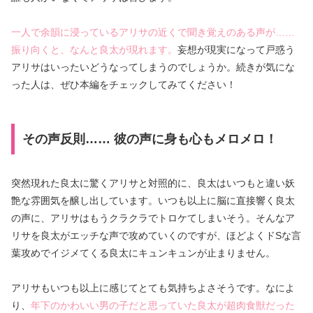
一人で余韻に浸っているアリサの近くで聞き覚えのある声が……
振り向くと、なんと良太が現れます。
妄想が現実になって戸惑う
アリサはいったいどうなってしまうのでしょうか。続きが気にな
った人は、ぜひ本編をチェックしてみてください！
その声反則…… 彼の声に身も心もメロメロ！
突然現れた良太に驚くアリサと対照的に、良太はいつもと違い妖
艶な雰囲気を醸し出しています。いつも以上に脳に直接響く良太
の声に、アリサはもうクラクラでトロケてしまいそう。そんなア
リサを良太がエッチな声で攻めていくのですが、ほどよくドSな言
葉攻めでイジメてくる良太にキュンキュンが止まりません。
アリサもいつも以上に感じてとても気持ちよさそうです。なによ
り、
年下のかわいい男の子だと思っていた良太が超肉食獣だった