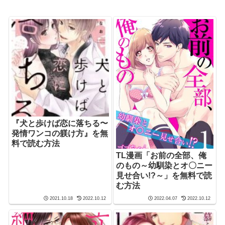
『犬と歩けば恋に落ちる〜
発情ワンコの躾け方』を無
料で読む方法
TL漫画「お前の全部、俺
のもの～幼馴染とオ〇ニー
見せ合い!?～」を無料で読
む方法
2021.10.18
2022.10.12
2022.04.07
2022.10.12