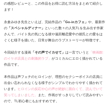
の感想レビューと、この作品をお得に読む方法をまとめて紹介し
ます！
永倉みゆき先生といえば、完結作品の
「Go-inカフェ」
や、最新作
の
「スペシャルディナー」
といった数々の人気TLを生み出す作家
さんで、バイト先の気になる彼や遠距離恋愛中の彼氏との愛をは
ぐくむ様子を描いた、日常が舞台のラブストーリーが特徴です。
今回紹介する漫画
「その声でイカせて」
は一言でいうと
「映画館
のイケボ店員との刺激的ラブ」
がコミカルにエロく描かれている
作品です。
本作品は声フェチのヒロインが、理想のセクシーボイスの店員に
出会い忘れられなくなる様子がシンプルでわかりやすく描かれて
います。
ヒロインの反応や心の声が絶妙に面白くて、読んでいて
笑ってしまいました。
また、作画がすっきりしていて読みやすい
ので、TL初心者にもおすすめです。