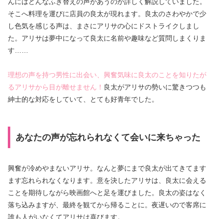
んにはどんなふき替えの声があうのか詳しく解説していました。
そこへ料理を運びに店員の良太が現れます。良太のさわやかで少
し色気を感じる声は、まさにアリサの心にドストライクしまし
た。アリサは夢中になって良太に名前や趣味など質問しまくりま
す……
理想の声を持つ男性に出会い、興奮気味に良太のことを知りたが
るアリサから目が離せません！
良太がアリサの勢いに驚きつつも
紳士的な対応をしていて、とても好青年でした。
あなたの声が忘れられなくて会いに来ちゃった
興奮が冷めやまないアリサ。なんと夢にまで良太が出てきてます
ます忘れられなくなります。意を決したアリサは、良太に会える
ことを期待しながら映画館へと足を運びました。良太の姿はなく
落ち込みますが、最終を観てから帰ることに。夜遅いので客席に
誰も人がいなくてアリサは喜びます。