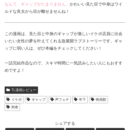
なんて、ギャップがたまりません。
かわいい見た目で中身はワイ
ルドな良太から目が離せませんね！
この漫画は、見た目と中身のギャップが激しいイケボ店員に出会
いたい女性の夢を叶えてくれる急展開ラブストーリーです。ギャ
ップに弱い人は、ぜひ本編をチェックしてください！
一話完結作品なので、スキマ時間に一気読みしたい人にもおすす
めですよ！
TL漫画レビュー
イケボ
ギャップ
声フェチ
年下
映画館
肉食
シェアする