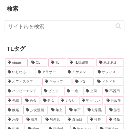
検索
TLタグ
oinari
OL
TL
TL短編集
あまあま
いじわる
アラサー
イケメン
オフィス
オフィスラブ
ギャップ
ドS
ドキドキ
ハッピーエンド
ピュア
一途
上司
不器用
先輩
再会
処女
切ない
初々しい
同級生
嫉妬
少女漫画
年上
年下
幼馴染
強引
溺愛
濃厚
独占欲
真面目
社長
禁断
秘密
絶倫
背徳感
胸キュン
言葉攻め