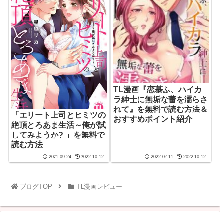
TL漫画『恋慕ふ、ハイカ
ラ紳士に無垢な蕾を濡らさ
れて』を無料で読む方法＆
「エリート上司とヒミツの
おすすめポイント紹介
絶頂とろあま生活～俺が試
してみようか? 」を無料で
読む方法
2021.09.24
2022.10.12
2022.02.11
2022.10.12
ブログTOP
TL漫画レビュー