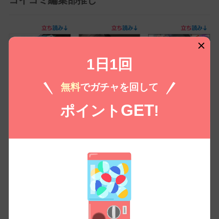
1日1回
無料
でガチャを回して
GET
ポイント
!
グラぱらっ！(12)
ハーレムの新生活【特
不死のダンジョンマス
別修正版】(1)
ター 裏切られ捨てら...
(8)
無料
無料㌽で読む
無料㌽で読む