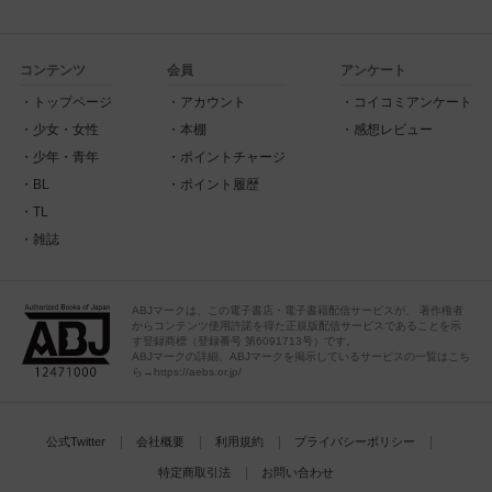
コンテンツ
会員
アンケート
トップページ
アカウント
コイコミアンケート
少女・女性
本棚
感想レビュー
少年・青年
ポイントチャージ
BL
ポイント履歴
TL
雑誌
ABJマークは、この電子書店・電子書籍配信サービスが、 著作権者
からコンテンツ使用許諾を得た正規版配信サービスであることを示
す登録商標（登録番号 第6091713号）です。
ABJマークの詳細、ABJマークを掲示しているサービスの一覧はこち
ら→https://aebs.or.jp/
公式Twitter
会社概要
利用規約
プライバシーポリシー
特定商取引法
お問い合わせ