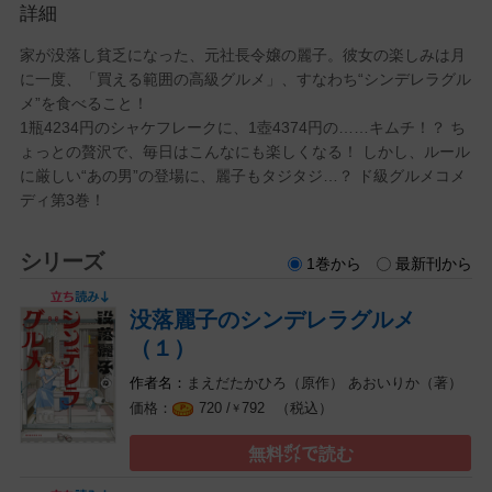
詳細
家が没落し貧乏になった、元社長令嬢の麗子。彼女の楽しみは月
に一度、「買える範囲の高級グルメ」、すなわち“シンデレラグル
メ”を食べること！
1瓶4234円のシャケフレークに、1壺4374円の……キムチ！？ ち
ょっとの贅沢で、毎日はこんなにも楽しくなる！ しかし、ルール
に厳しい“あの男”の登場に、麗子もタジタジ…？ ド級グルメコメ
ディ第3巻！
シリーズ
1巻から
最新刊から
没落麗子のシンデレラグルメ
（１）
まえだたかひろ（原作）
あおいりか（著）
（税込）
720 /
792
￥
無料㌽で読む