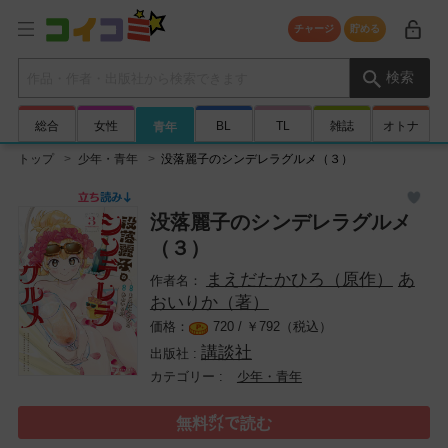
チャージ
貯める
検索キーワード
検索
総合
女性
BL
TL
雑誌
オトナ
青年
トップ
少年・青年
没落麗子のシンデレラグルメ（３）
没落麗子のシンデレラグルメ
（３）
まえだたかひろ（原作）
あ
おいりか（著）
720 /
￥
792（税込）
講談社
少年・青年
無料㌽で読む