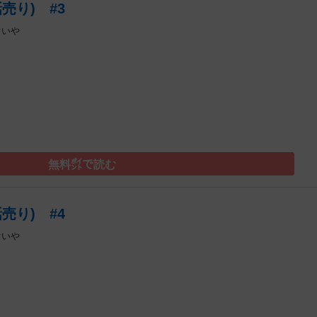
売り) #3
ぐいや
）
無料㌽で読む
売り) #4
ぐいや
）