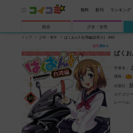
無料
新刊
ランキング
総合
少女・
女性
トップ
少年・青年
ばくおん!! 台湾編(話売り) #40
ばくおん