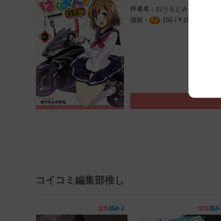
おりもとみまな
太田
￥
（税込
150 /
165
コイコミ編集部推し