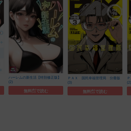
ハーレムの新生活【特別修正版】
ＰＡＸ 国民幸福管理局 分冊版
Ｐ
(2)
(3)
(2
無料㌽で読む
無料㌽で読む