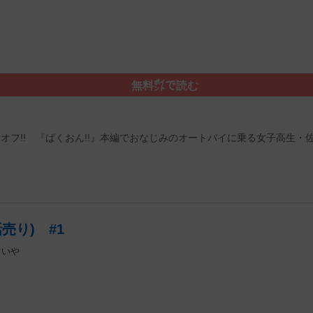
無料㌽で読む
オフ!! 『ばくおん!!』本編でおなじみのオートバイに乗る女子高生・佐
売り) #1
ぐいや
）