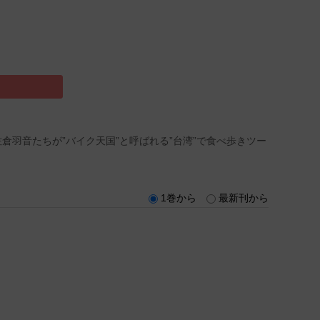
倉羽音たちが”バイク天国”と呼ばれる”台湾”で食べ歩きツー
1巻から
最新刊から