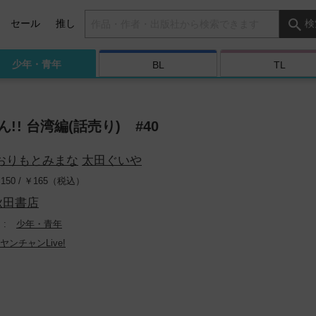
検索キーワード
セール
推し
検
少年・
青年
BL
TL
!! 台湾編(話売り) #40
おりもとみまな
太田ぐいや
150 /
￥
165（税込）
秋田書店
少年・青年
ヤンチャンLive!