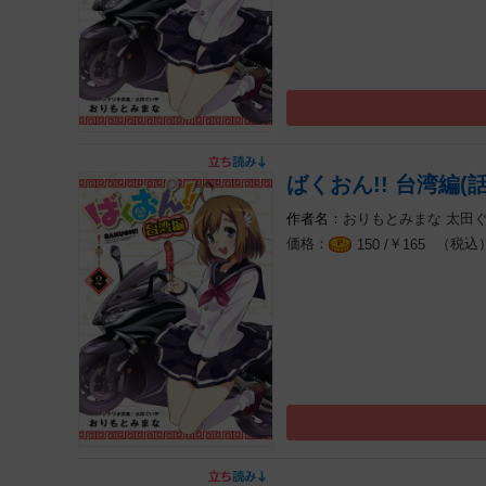
ばくおん!! 台湾編(話
おりもとみまな
太田
￥
（税込
150 /
165