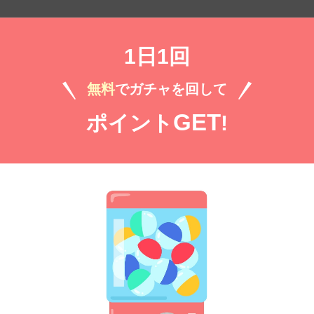
1日1回
無料㌽で読む
無料
でガチャを回して
売り) #5
GET
ポイント
!
ぐいや
）
無料㌽で読む
売り) #6