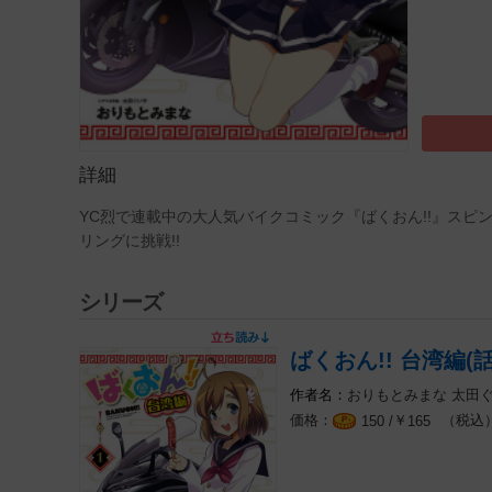
詳細
YC烈で連載中の大人気バイクコミック『ばくおん!!』スピン
リングに挑戦!!
シリーズ
ばくおん!! 台湾編(話
おりもとみまな
太田
￥
（税込
150 /
165