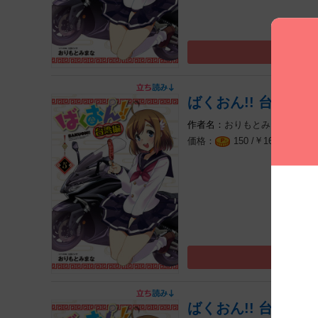
ばくおん!! 台湾編(話
おりもとみまな
太田
￥
（税込
150 /
165
ばくおん!! 台湾編(話