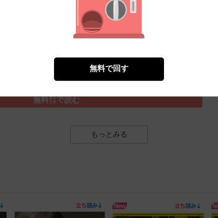
ぐいや
）
無料で回す
無料㌽で読む
もっとみる