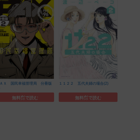
ＡＸ 国民幸福管理局 分冊版
１１２２ 五代夫婦の場合(2)
)
無料㌽で読む
無料㌽で読む