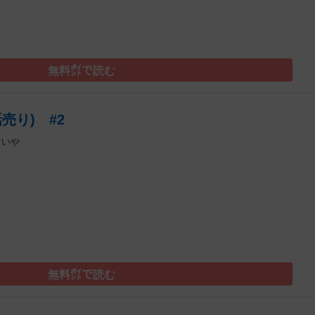
無料㌽で読む
売り) #2
ぐいや
）
無料㌽で読む