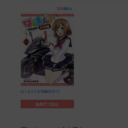
ばくおん!! 台湾編(話売り)
無料㌽で読む