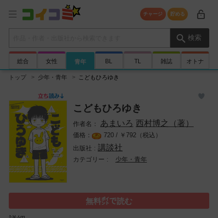
チャージ
貯める
検索キーワード
検索
総合
女性
BL
TL
雑誌
オトナ
青年
トップ
少年・青年
こどもひろゆき
こどもひろゆき
あまいろ
西村博之（著）
720 /
￥
792（税込）
講談社
少年・青年
無料㌽で読む