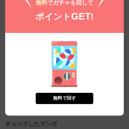
無料
でガチャを回して
GET
ポイント
!
魔入りました！入間く
薫る花は凛と咲く 分
グラぱらっ！(12)
ん(49)
冊版(93)
無料㌽で読む
無料㌽で読む
無料㌽で読む
もっとみる
無料で回す
チェックしたマンガ