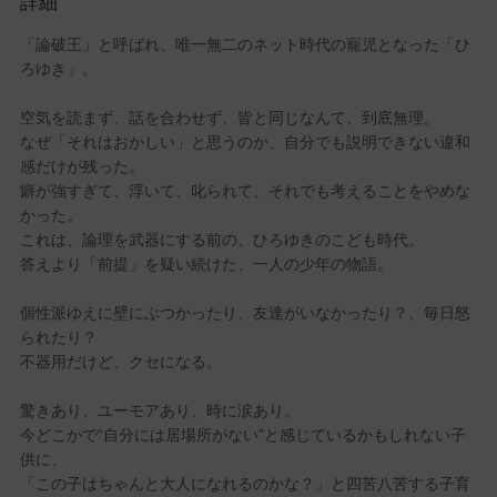
詳細
「論破王」と呼ばれ、唯一無二のネット時代の寵児となった「ひ
ろゆき」。
空気を読まず、話を合わせず、皆と同じなんて、到底無理。
なぜ「それはおかしい」と思うのか、自分でも説明できない違和
感だけが残った。
癖が強すぎて、浮いて、叱られて、それでも考えることをやめな
かった。
これは、論理を武器にする前の、ひろゆきのこども時代。
答えより「前提」を疑い続けた、一人の少年の物語。
個性派ゆえに壁にぶつかったり、友達がいなかったり？、毎日怒
られたり？
不器用だけど、クセになる。
驚きあり、ユーモアあり、時に涙あり。
今どこかで“自分には居場所がない”と感じているかもしれない子
供に、
「この子はちゃんと大人になれるのかな？」と四苦八苦する子育