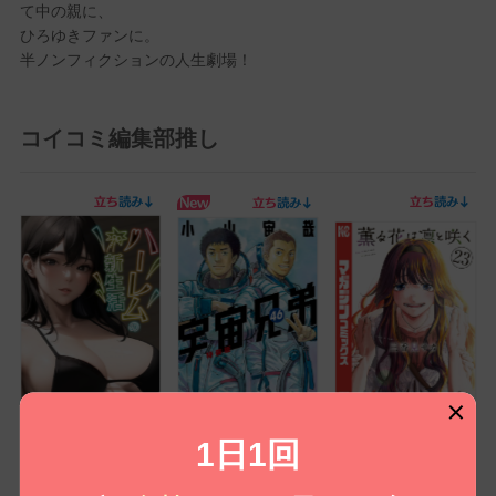
て中の親に、
ひろゆきファンに。
半ノンフィクションの人生劇場！
コイコミ編集部推し
ハーレムの新生活【特
薫る花は凛と咲く(23)
宇宙兄弟(46)
1日1回
別修正版】(1)
無料
無料㌽で読む
無料㌽で読む