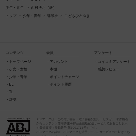
少年・青年
西村博之（著）
トップ
少年・青年
講談社
こどもひろゆき
コンテンツ
会員
アンケート
トップページ
アカウント
コイコミアンケート
少女・女性
本棚
感想レビュー
少年・青年
ポイントチャージ
BL
ポイント履歴
TL
雑誌
ABJマークは、この電子書店・電子書籍配信サービスが、 著作権者
からコンテンツ使用許諾を得た正規版配信サービスであることを示
す登録商標（登録番号 第6091713号）です。
ABJマークの詳細、ABJマークを掲示しているサービスの一覧はこち