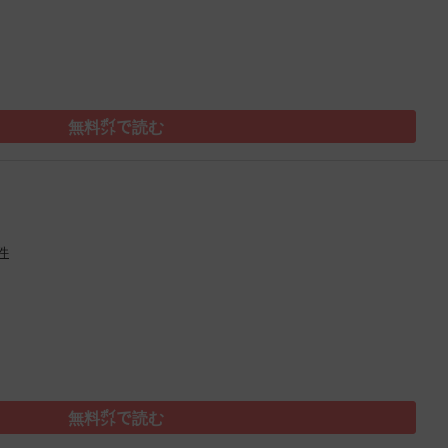
無料㌽で読む
件
）
無料㌽で読む