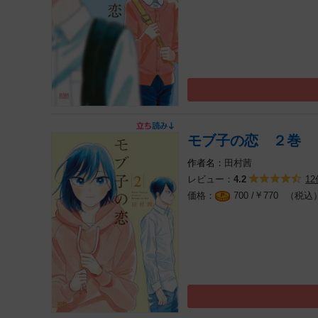
モブ子の恋 ２巻
田村茜
レビュー：
12
4.2
￥
（税込
700 /
770