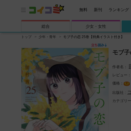
無料
新刊
ランキング
総合
少女・
女性
トップ
少年・青年
モブ子の恋 25巻【特典イラスト付き】
モブ子
レビュー