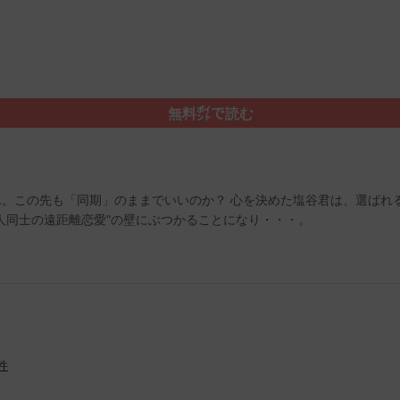
無料㌽で読む
。この先も「同期」のままでいいのか？ 心を決めた塩谷君は、選ばれ
人同士の遠距離恋愛"の壁にぶつかることになり・・・。
件
）