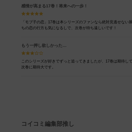
感情が高まる17巻！将来への一歩！
「モブ子の恋」17巻は本シリーズのファンなら絶対見逃せない
ちの恋の行方も気になるしで、次巻が待ち遠しいです！
もう一押し欲しかった…
このシリーズが好きでずっと追ってきましたが、17巻は期待し
次巻に期待大です。
コイコミ編集部推し