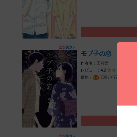
モブ子の恋 ５巻
田村茜
レビュー：
12
4.2
￥
（税込
700 /
770