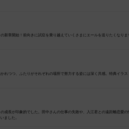
ちの新章開始！前向きに試症を乗り越えていくさまにエールを送りたくなりま
描かれつつ、ふたりがそれぞれの場所で努力する姿には深く共感。特典イラス
ちの成長が印象的でした。田中さんの仕事の失敗や、入江君との遠距離恋愛の
らいました。