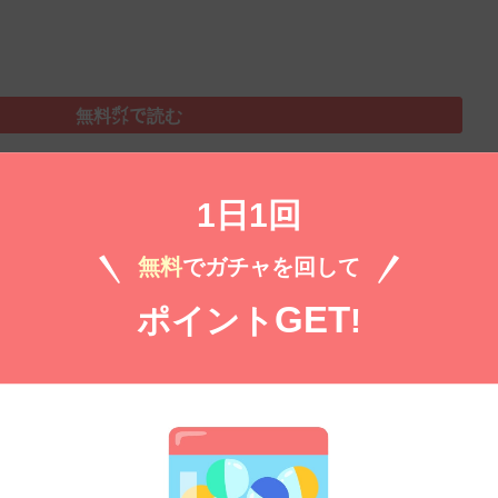
無料㌽で読む
1日1回
件
無料
でガチャを回して
）
GET
ポイント
!
無料㌽で読む