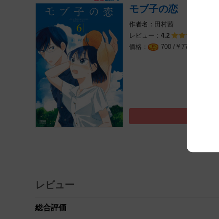
モブ子の恋 ６巻
田村茜
レビュー：
12
4.2
￥
（税込
700 /
770
レビュー
総合評価