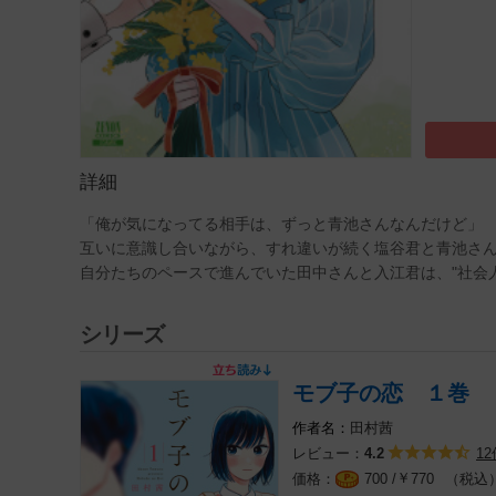
詳細
「俺が気になってる相手は、ずっと青池さんなんだけど」
互いに意識し合いながら、すれ違いが続く塩谷君と青池さん
自分たちのペースで進んでいた田中さんと入江君は、"社会
シリーズ
モブ子の恋 １巻
田村茜
レビュー：
12
4.2
￥
（税込
700 /
770