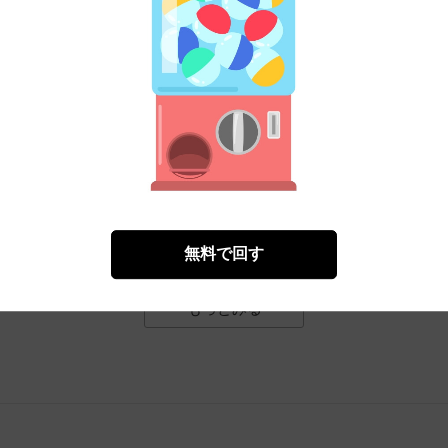
件
）
無料㌽で読む
無料で回す
もっとみる