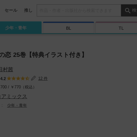
検索キーワード
セール
推し
検
少年・
青年
BL
TL
の恋 25巻【特典イラスト付き】
田村茜
：
12 件
4.2
700 /
￥
770（税込）
コアミックス
少年・青年