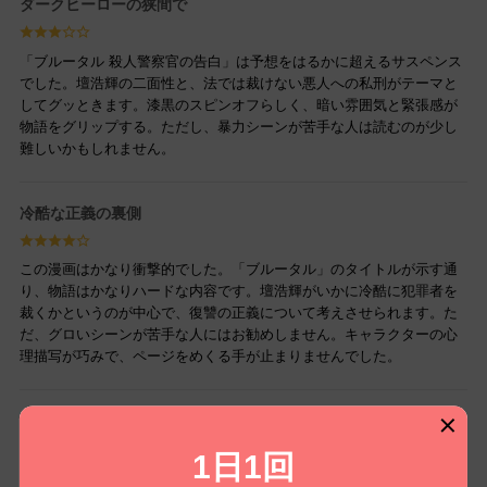
ダークヒーローの狭間で
「ブルータル 殺人警察官の告白」は予想をはるかに超えるサスペンス
でした。壇浩輝の二面性と、法では裁けない悪人への私刑がテーマと
してグッときます。漆黒のスピンオフらしく、暗い雰囲気と緊張感が
物語をグリップする。ただし、暴力シーンが苦手な人は読むのが少し
難しいかもしれません。
冷酷な正義の裏側
この漫画はかなり衝撃的でした。「ブルータル」のタイトルが示す通
り、物語はかなりハードな内容です。壇浩輝がいかに冷酷に犯罪者を
裁くかというのが中心で、復讐の正義について考えさせられます。た
だ、グロいシーンが苦手な人にはお勧めしません。キャラクターの心
理描写が巧みで、ページをめくる手が止まりませんでした。
正義の形は一つじゃない
1日1回
TVドラマの影響で手に取りましたが、漫画ならではの表現力に引き込