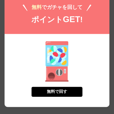
まれました。壇浩輝は完璧な警察官の顔と、シリアルキラーの顔を持
無料
でガチャを回して
つ複雑なキャラクターです。法で裁けない悪を裁く彼の姿にはシビれ
ましたが、時にグロテスクでリアルな暴力描写には注意が必要です。
GET
ポイント
!
考えさえられるサスペンスでした。
正義とは何かを問うダークヒーロー
このシリーズは病みつきになりますね。壇浩輝の二面性に圧倒されつ
つ、裏の顔での彼の正義感や冷酷な行動に惹かれます。悪を裁くスタ
イルがなんともカタルシスを感じさせる。最新巻も期待を裏切らない
展開でした。
続・正義の裏切り者、または守護者？
第4巻も面白かった！警察というシステムの中で、独自の正義を貫く壇
無料で回す
の行動には賛否両論あるだろうけど、嫌らしい悪人が報いを受けると
ころは読んでて快感。ただ、たまにやり過ぎなところもあるかな。