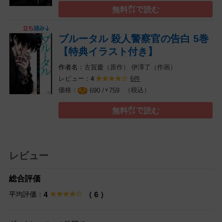
無料㌽で読む
ブルータル 殺人警察官の告白 5巻
【特典イラスト付き】
古賀慶（原作）
伊澤了（作画）
レビュー：
6件
4
（税込）
690 /
759
￥
無料㌽で読む
レビュー
総合評価
平均評価：
4
（ 6 ）