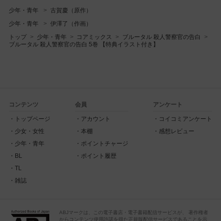
少年・青年
古賀慶（原作）
少年・青年
伊澤了（作画）
トップ
少年・青年
コアミックス
ブルータル 殺人警察官の告白
ブルータル 殺人警察官の告白 5巻 【特典イラスト付き】
コンテンツ
会員
アンケート
トップページ
アカウント
コイコミアンケート
少女・女性
本棚
感想レビュー
少年・青年
ポイントチャージ
BL
ポイント履歴
TL
雑誌
ABJマークは、この電子書店・電子書籍配信サービスが、 著作権者
からコンテンツ使用許諾を得た正規版配信サービスであることを示