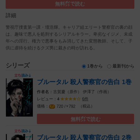
無料㌽で読む
詳細
警視庁捜査第一課・壇浩輝。キャリア組エリート警察官の裏の顔
は、趣味で悪人を処刑するシリアルキラー。卑劣なイジメ、未成
年への淫行。権力で悪事をもみ消してきた変態教師。そして、子
供に虐待を続けるクズ男に裁きの時が訪れる。
シリーズ
1巻から
最新刊から
ブルータル 殺人警察官の告白 1巻
古賀慶（原作）
伊澤了（作画）
レビュー：
6件
4
（税込）
720 /
792
￥
無料㌽で読む
ブルータル 殺人警察官の告白 2巻