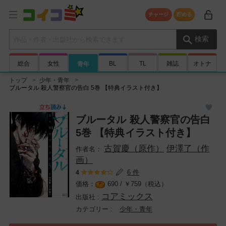
チャージ
貯める
検索キーワード
検索
総合
女性
BL
TL
雑誌
オトナ
青年
トップ
少年・青年
ブルータル 殺人警察官の告白 5巻 【特典イラスト付き】
ブルータル 殺人警察官の告白
5巻 【特典イラスト付き】
古賀慶（原作）
伊澤了（作
画）
6 件
4
690 /
￥
759（税込）
コアミックス
少年・青年