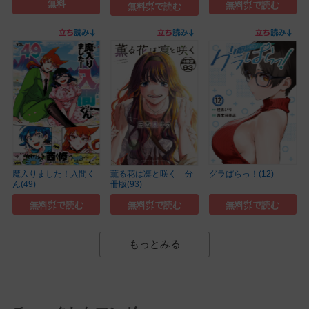
無料
無料㌽で読む
無料㌽で読む
魔入りました！入間く
薫る花は凛と咲く 分
グラぱらっ！(12)
ん(49)
冊版(93)
無料㌽で読む
無料㌽で読む
無料㌽で読む
もっとみる