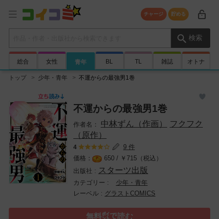
チャージ
貯める
検索キーワード
検索
総合
女性
BL
TL
雑誌
オトナ
青年
トップ
少年・青年
不運からの最強男1巻
不運からの最強男1巻
中林ずん（作画）
フクフク
（原作）
9 件
4
650 /
￥
715（税込）
スターツ出版
少年・青年
グラストCOMICS
無料㌽で読む