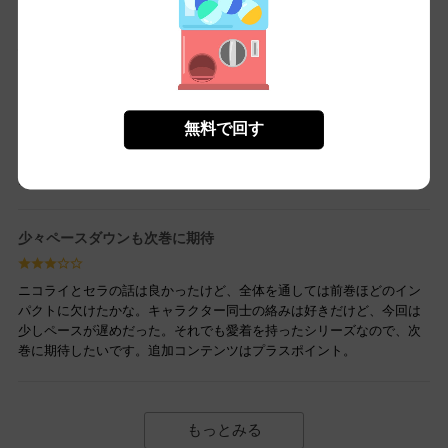
心揺さぶる成長と絆の物語
この巻でのキャラクターの成長が本当に感じられました。ジークがニ
コライの苦境に共感し、一歩踏み出す姿は心に響くものがあります。
無料で回す
病で苦しむセラも感情がしっかりと表現されていて、読んでいて応援
したくなります。個人的には原作者の小説と漫画も嬉しい特典でし
た。全体的に満足しています。
少々ペースダウンも次巻に期待
ニコライとセラの話は良かったけど、全体を通しては前巻ほどのイン
パクトに欠けたかな。キャラクター同士の絡みは好きだけど、今回は
少しペースが遅めだった。それでも愛着を持ったシリーズなので、次
巻に期待したいです。追加コンテンツはプラスポイント。
もっとみる