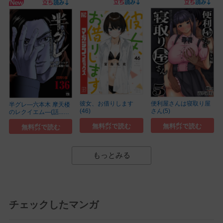
彼女、お借りします
便利屋さんは寝取り屋
半グレ―六本木 摩天楼
(46)
さん(5)
のレクイエム―(話...
(136)
無料㌽で読む
無料㌽で読む
無料㌽で読む
もっとみる
チェックしたマンガ