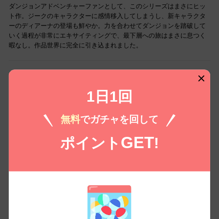
ダンジョンアドベンチャーファンとして、このシリーズはまさにヒッ
ト作。ジークのキャラクターに感情移入してしまうし、新キャラクタ
ーのディアーナの登場も鮮やか。力を合わせてダンジョンを踏破して
いく過程が非常にエキサイティングで、最下層への旅はまさに息つく
暇なし。作品世界に完全に引き込まれました。
早すぎる展開に一抹の寂しさ
1日1回
シリーズが進むごとに話のテンポが速くなっている気がします。今回
は新たなキャラクターも加わり、ジークのキャラクターがさらに輝い
無料
でガチャを回して
て見える。だけど、これまでの巻と比べると何か物足りなさを感じ
た。もう少し丁寧なストーリー展開を期待していたな。
GET
ポイント
!
新キャラ登場で物語に厚み
今回もジークは不運を力に変えてくれた。一国の王女であるディアー
ナとの出会いが物語に深みを与え、共に困難に立ち向かう姿は良い。
ただ、ダンジョン内の描写にもう少しバリエーションが欲しかったか
な。とはいえ、面白いので次巻も期待しています。