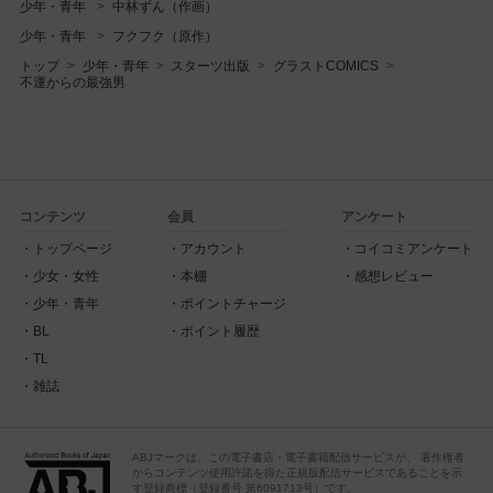
少年・青年
中林ずん（作画）
少年・青年
フクフク（原作）
トップ
少年・青年
スターツ出版
グラストCOMICS
不運からの最強男
コンテンツ
会員
アンケート
トップページ
アカウント
コイコミアンケート
少女・女性
本棚
感想レビュー
少年・青年
ポイントチャージ
BL
ポイント履歴
TL
雑誌
ABJマークは、この電子書店・電子書籍配信サービスが、 著作権者
からコンテンツ使用許諾を得た正規版配信サービスであることを示
す登録商標（登録番号 第6091713号）です。