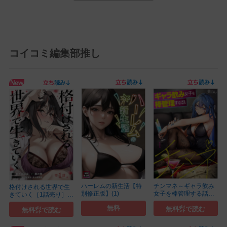
コイコミ編集部推し
ハーレムの新生活【特
チンマネ～ギャラ飲み
格付けされる世界で生
別修正版】(1)
女子を棒管理する話～
きていく［1話売り］
(1)
(1)
無料
無料㌽で読む
無料㌽で読む