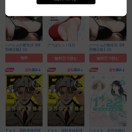
ハーレムの新生活【特
グラぱらっ！(12)
ハーレムの新生活【特
別修正版】(1)
別修正版】(2)
無料
無料㌽で読む
無料㌽で読む
ＰＡＸ 国民幸福管理
ＰＡＸ 国民幸福管理
１１２２ 五代夫婦の