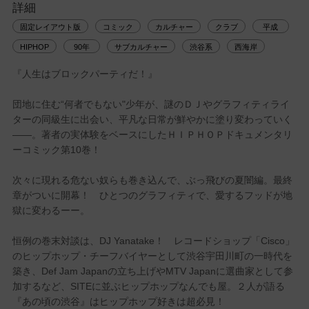
詳細
固定レイアウト版
コミック
カルチャー
クラブ
平成
HIPHOP
90年
サブカルチャー
渋谷系
西海岸
『人生はブロックパーティだ！』
団地に住む“何者でもない"少年が、謎のＤＪやグラフィティライ
ターの同級生に出会い、平凡な日常が鮮やかに塗り変わっていく
――。著者の実体験をベースにしたＨＩＰＨＯＰドキュメンタリ
ーコミック第10巻！
次々に現れる危ない奴らも巻き込んで、ぶっ飛びの夏闇編。最終
章がついに開幕！ ひとつのグラフィティで、愛するフッドが地
獄に変わるーー。
恒例の巻末対談は、DJ Yanatake！ レコードショップ「Cisco」
のヒップホップ・チーフバイヤーとして渋谷宇田川町の一時代を
築き、Def Jam Japanの立ち上げやMTV Japanに選曲家として参
加するなど、SITEに並ぶヒップホップなんでも屋。２人が語る
『あの頃の渋谷』はヒップホップ好きは超必見！