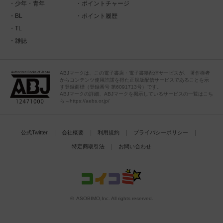
少年・青年
ポイントチャージ
BL
ポイント履歴
TL
雑誌
ABJマークは、この電子書店・電子書籍配信サービスが、 著作権者
からコンテンツ使用許諾を得た正規版配信サービスであることを示
す登録商標（登録番号 第6091713号）です。
ABJマークの詳細、ABJマークを掲示しているサービスの一覧はこち
ら→https://aebs.or.jp/
公式Twitter
会社概要
利用規約
プライバシーポリシー
特定商取引法
お問い合わせ
© ASOBIMO,Inc. All rights reserved.