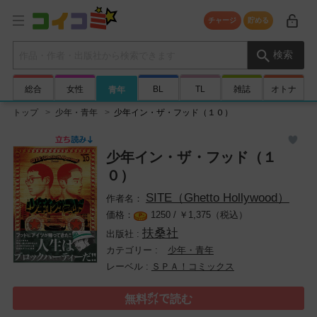
チャージ
貯める
検索キーワード
検索
総合
女性
BL
TL
雑誌
オトナ
青年
トップ
少年・青年
少年イン・ザ・フッド（１０）
少年イン・ザ・フッド（１
０）
SITE（Ghetto Hollywood）
1250 /
￥
1,375（税込）
扶桑社
少年・青年
ＳＰＡ！コミックス
無料㌽で読む