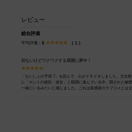
レビュー
総合評価
平均評価：
5
（ 1 ）
切ないけどワクワクする展開に夢中！
「ないしょの予習 7」を読んで、心がドキドキしました。文化
に「ホントの彼氏・彼女」と順調に進んでいる中、隠された秘
一緒にいるみたいに感じました。これは新感覚のラブコメとは