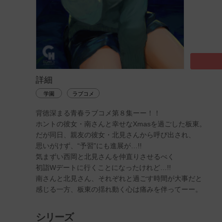
詳細
学園
ラブコメ
背徳深まる青春ラブコメ第８集ーー！！
ホントの彼女・南さんと幸せなXmasを過ごした板東。
だが同日、親友の彼女・北見さんから呼び出され、
思いがけず、“予習”にも進展が…!!
気まずい西岡と北見さんを仲直りさせるべく
初詣Wデートに行くことになったけれど…!!
南さんと北見さん、それぞれと過ごす時間が大事だと
感じる一方、板東の揺れ動く心は痛みを伴ってーー。
シリーズ