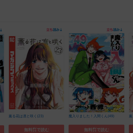
薫る花は凛と咲く(23)
魔入りました！入間くん(49)
薫
無料㌽で読む
無料㌽で読む