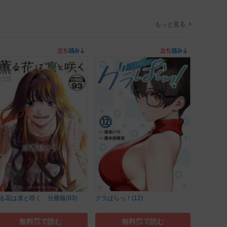
もっと見る
る花は凛と咲く 分冊版(93)
グラぱらっ！(12)
無料㌽で読む
無料㌽で読む