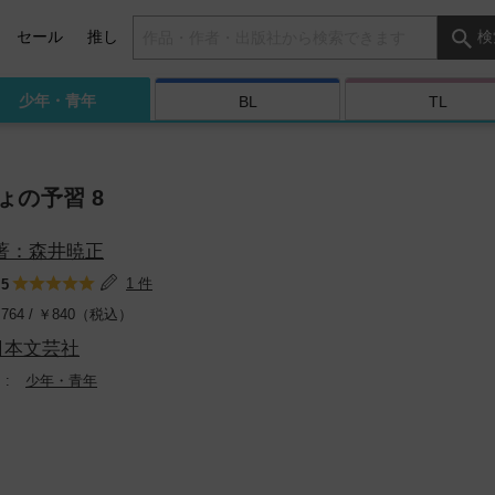
検索キーワード
セール
推し
検
少年・
青年
BL
TL
ょの予習 8
著：森井暁正
：
1 件
5
764 /
￥
840（税込）
日本文芸社
少年・青年