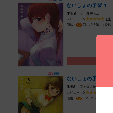
ないしょの予習 4
著：森井暁正
レビュー：
1件
5
￥
（税込
764 /
840
ないしょの予習 5
著：森井暁正
レビュー：
1件
5
￥
（税込
764 /
840