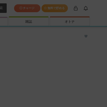
索
チャージ
無料で貯める
雑誌
オトナ