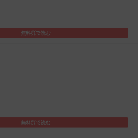
無料㌽で読む
）
無料㌽で読む