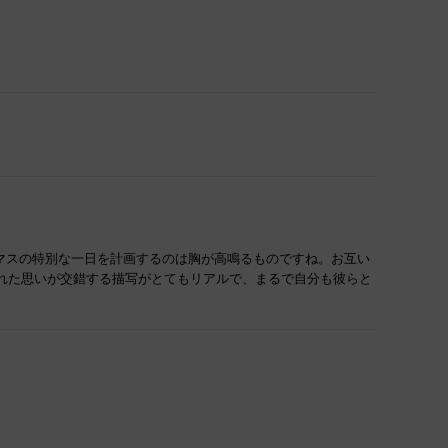
マスの特別な一日を計画するのは胸が高鳴るものですね。お互い
れた思いが交錯する描写がとてもリアルで、まるで自分も彼らと