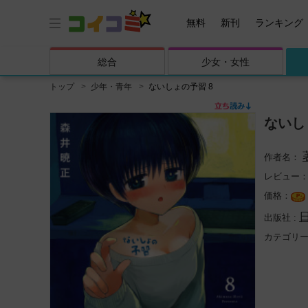
無料
新刊
ランキング
総合
少女・
女性
トップ
少年・青年
ないしょの予習 8
ないし
レビュー