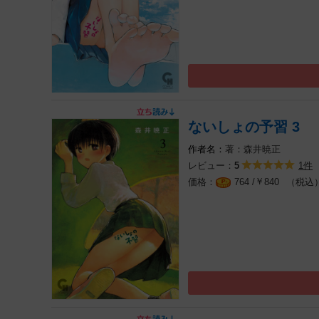
ないしょの予習 3
著：森井暁正
レビュー：
1件
5
￥
（税込
764 /
840