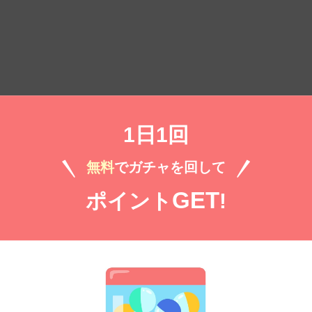
）
1日1回
無料
でガチャを回して
無料㌽で読む
GET
ポイント
!
）