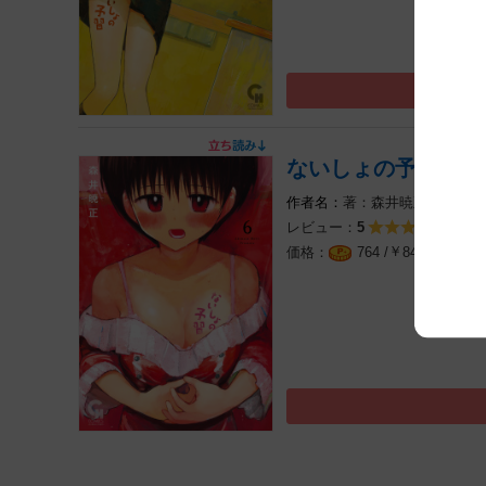
ないしょの予習 6
著：森井暁正
レビュー：
1件
5
￥
（税込
764 /
840