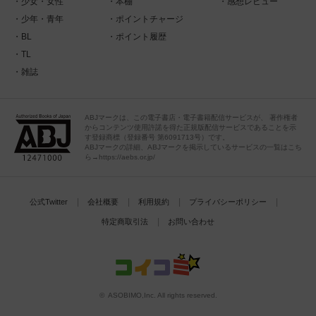
少女・女性
本棚
感想レビュー
少年・青年
ポイントチャージ
BL
ポイント履歴
TL
雑誌
ABJマークは、この電子書店・電子書籍配信サービスが、 著作権者
からコンテンツ使用許諾を得た正規版配信サービスであることを示
す登録商標（登録番号 第6091713号）です。
ABJマークの詳細、ABJマークを掲示しているサービスの一覧はこち
ら→https://aebs.or.jp/
公式Twitter
会社概要
利用規約
プライバシーポリシー
特定商取引法
お問い合わせ
© ASOBIMO,Inc. All rights reserved.