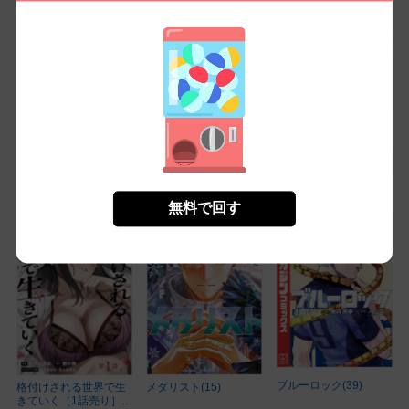
グラぱらっ！(12)
ハーレムの新生活【特
不死のダンジョンマス
別修正版】(1)
ター 裏切られ捨てら...
(8)
無料
無料㌽で読む
無料㌽で読む
無料で回す
ブルーロック(39)
格付けされる世界で生
メダリスト(15)
きていく［1話売り］