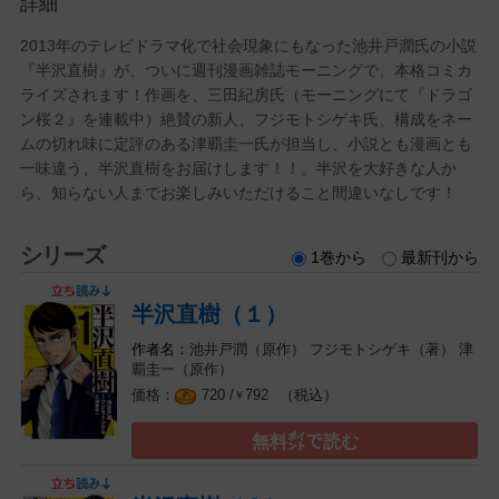
詳細
2013年のテレビドラマ化で社会現象にもなった池井戸潤氏の小説
『半沢直樹』が、ついに週刊漫画雑誌モーニングで、本格コミカ
ライズされます！作画を、三田紀房氏（モーニングにて『ドラゴ
ン桜２』を連載中）絶賛の新人、フジモトシゲキ氏、構成をネー
ムの切れ味に定評のある津覇圭一氏が担当し、小説とも漫画とも
一味違う、半沢直樹をお届けします！！。半沢を大好きな人か
ら、知らない人までお楽しみいただけること間違いなしです！
シリーズ
1巻から
最新刊から
半沢直樹（１）
池井戸潤（原作）
フジモトシゲキ（著）
津
覇圭一（原作）
（税込）
720 /
792
￥
無料㌽で読む