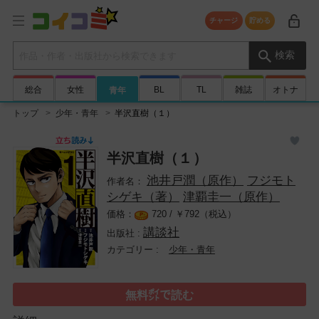
チャージ
貯める
検索キーワード
検索
総合
女性
BL
TL
雑誌
オトナ
青年
トップ
少年・青年
半沢直樹（１）
半沢直樹（１）
池井戸潤（原作）
フジモト
シゲキ（著）
津覇圭一（原作）
720 /
￥
792（税込）
講談社
少年・青年
無料㌽で読む