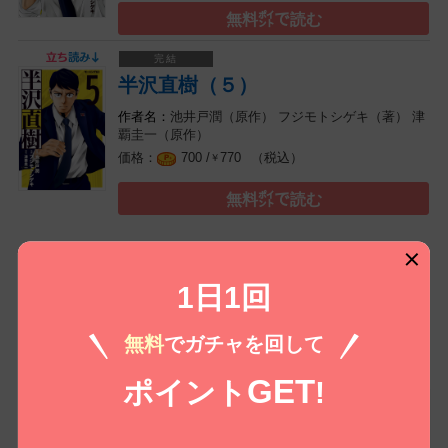
無料㌽で読む
半沢直樹（５）
池井戸潤（原作）
フジモトシゲキ（著）
津
覇圭一（原作）
（税込）
700 /
770
￥
無料㌽で読む
1日1回
コイコミ編集部推し
無料
でガチャを回して
GET
ポイント
!