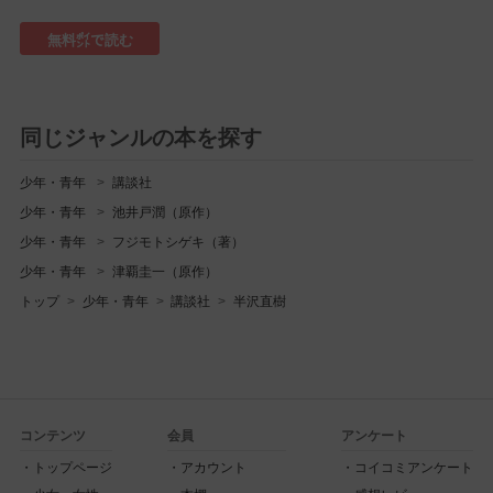
無料㌽で読む
同じジャンルの本を探す
少年・青年
講談社
少年・青年
池井戸潤（原作）
少年・青年
フジモトシゲキ（著）
少年・青年
津覇圭一（原作）
トップ
少年・青年
講談社
半沢直樹
コンテンツ
会員
アンケート
トップページ
アカウント
コイコミアンケート