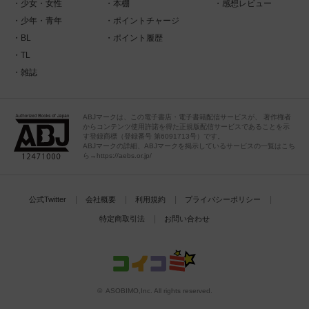
少女・女性
本棚
感想レビュー
少年・青年
ポイントチャージ
BL
ポイント履歴
TL
雑誌
ABJマークは、この電子書店・電子書籍配信サービスが、 著作権者
からコンテンツ使用許諾を得た正規版配信サービスであることを示
す登録商標（登録番号 第6091713号）です。
ABJマークの詳細、ABJマークを掲示しているサービスの一覧はこち
ら→https://aebs.or.jp/
公式Twitter
会社概要
利用規約
プライバシーポリシー
特定商取引法
お問い合わせ
© ASOBIMO,Inc. All rights reserved.