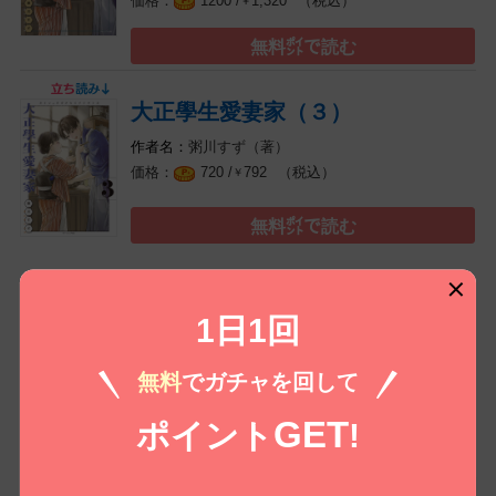
（税込）
1200 /
1,320
￥
無料㌽で読む
大正學生愛妻家（３）
粥川すず（著）
（税込）
720 /
792
￥
無料㌽で読む
もっとみる
1日1回
無料
でガチャを回して
コイコミ編集部推し
GET
ポイント
!