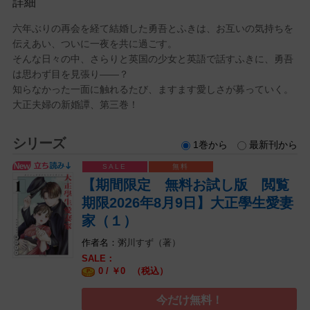
詳細
六年ぶりの再会を経て結婚した勇吾とふきは、お互いの気持ちを
伝えあい、ついに一夜を共に過ごす。
そんな日々の中、さらりと英国の少女と英語で話すふきに、勇吾
は思わず目を見張り――？
知らなかった一面に触れるたび、ますます愛しさが募っていく。
大正夫婦の新婚譚、第三巻！
シリーズ
1巻から
最新刊から
【期間限定 無料お試し版 閲覧
期限2026年8月9日】大正學生愛妻
家（１）
粥川すず（著）
0 / ￥
（税込）
0
今だけ無料！