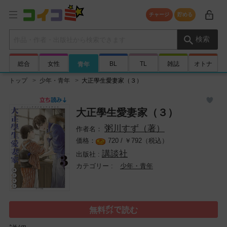
チャージ
貯める
検索キーワード
検索
総合
女性
BL
TL
雑誌
オトナ
青年
トップ
少年・青年
大正學生愛妻家（３）
大正學生愛妻家（３）
粥川すず（著）
720 /
￥
792（税込）
講談社
少年・青年
無料㌽で読む