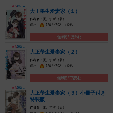
大正學生愛妻家（１）
粥川すず（著）
（税込）
720 /
792
￥
無料㌽で読む
大正學生愛妻家（２）
粥川すず（著）
（税込）
720 /
792
￥
無料㌽で読む
大正學生愛妻家（３）小冊子付き
特装版
粥川すず（著）