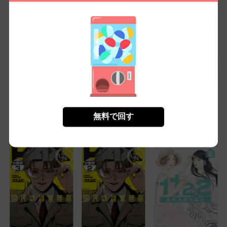
ハーレムの新生活【特
グラぱらっ！(12)
ハーレムの新生活【特
別修正版】(1)
別修正版】(2)
無料
無料㌽で読む
無料㌽で読む
無料で回す