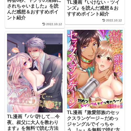
再会0秒、ヤクザの情婦に
TL漫画『いけない・ツイ
されちゃいました』を読
ンズ』を読んだ感想＆お
んだ感想＆おすすめポイ
すすめポイント紹介
ント紹介
2022.10.12
2022.10.12
TL漫画『激愛部族のセッ
TL漫画『パパ許して…今
クスランゲージ～だめっ
夜、叔父に大人を教わり
ジャングルでイっちゃ
ます』を無料で読む方法
う…!～』を無料で読む方