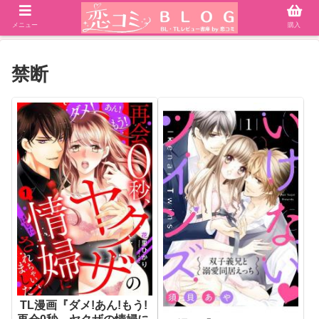
メニュー
購入
禁断
TL漫画『ダメ!あん!もう!